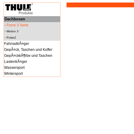
Dachboxen
-
Force 3 Serie
-
Motion 3
-
Pulse2
FahrradtrÃ¤ger
GepÃ¤ck, Taschen und Koffer
GepÃ¤ckkÃ¶rbe und Taschen
LastentrÃ¤ger
Wassersport
Wintersport