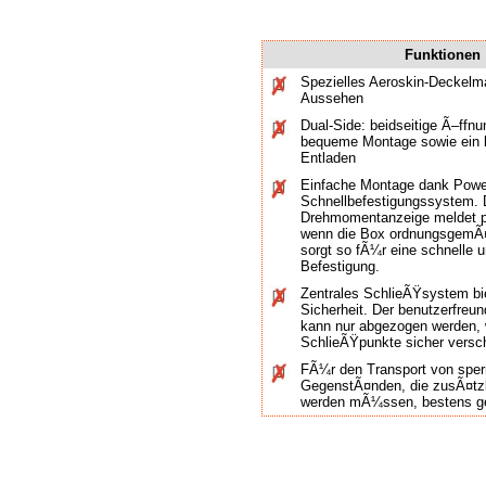
Funktionen
Spezielles Aeroskin-Deckelma
Aussehen
Dual-Side: beidseitige Ã–ffn
bequeme Montage sowie ein 
Entladen
Einfache Montage dank Powe
Schnellbefestigungssystem. D
Drehmomentanzeige meldet p
wenn die Box ordnungsgemÃ¤
sorgt so fÃ¼r eine schnelle 
Befestigung.
Zentrales SchlieÃŸsystem bi
Sicherheit. Der benutzerfreu
kann nur abgezogen werden, 
SchlieÃŸpunkte sicher versc
FÃ¼r den Transport von sper
GegenstÃ¤nden, die zusÃ¤tz
werden mÃ¼ssen, bestens ge