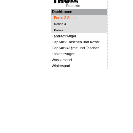
Dachboxen
-
Force 3 Serie
-
Motion 3
-
Pulse2
FahrradtrÃ¤ger
GepÃ¤ck, Taschen und Koffer
GepÃ¤ckkÃ¶rbe und Taschen
LastentrÃ¤ger
Wassersport
Wintersport