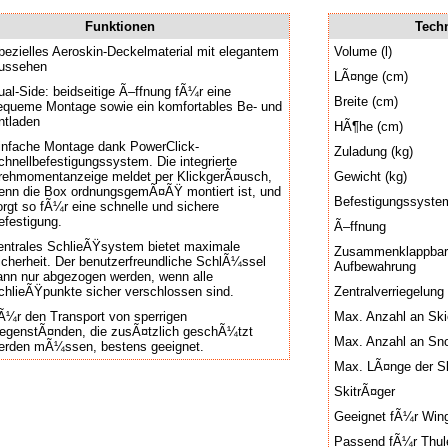
Funktionen
Tech
pezielles Aeroskin-Deckelmaterial mit elegantem
Volume (l)
ussehen
LÃ¤nge (cm)
ual-Side: beidseitige Ã–ffnung fÃ¼r eine
Breite (cm)
equeme Montage sowie ein komfortables Be- und
ntladen
HÃ¶he (cm)
infache Montage dank PowerClick-
Zuladung (kg)
chnellbefestigungssystem. Die integrierte
rehmomentanzeige meldet per KlickgerÃ¤usch,
Gewicht (kg)
enn die Box ordnungsgemÃ¤ÃŸ montiert ist, und
Befestigungssyste
orgt so fÃ¼r eine schnelle und sichere
efestigung.
Ã–ffnung
entrales SchlieÃŸsystem bietet maximale
Zusammenklappbar 
icherheit. Der benutzerfreundliche SchlÃ¼ssel
Aufbewahrung
ann nur abgezogen werden, wenn alle
chlieÃŸpunkte sicher verschlossen sind.
Zentralverriegelung
Ã¼r den Transport von sperrigen
Max. Anzahl an Ski
egenstÃ¤nden, die zusÃ¤tzlich geschÃ¼tzt
Max. Anzahl an Sn
erden mÃ¼ssen, bestens geeignet.
Max. LÃ¤nge der Sk
SkitrÃ¤ger
Geeignet fÃ¼r Win
Passend fÃ¼r Thul