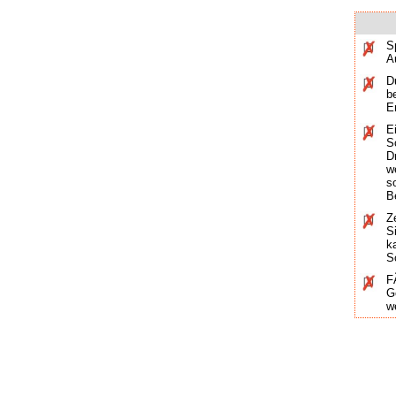
S
A
D
b
E
E
S
D
w
s
B
Z
S
k
S
F
G
w