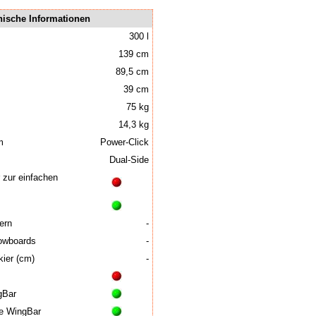
nische Informationen
300 l
139 cm
89,5 cm
39 cm
75 kg
14,3 kg
m
Power-Click
Dual-Side
zur einfachen
ern
-
owboards
-
ier (cm)
-
gBar
e WingBar