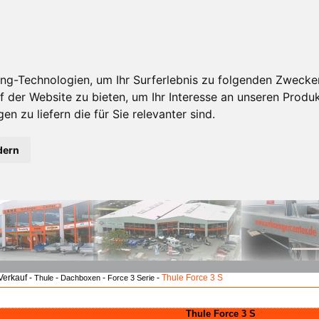
ng-Technologien, um Ihr Surferlebnis zu folgenden Zwecke
f der Website zu bieten
,
um Ihr Interesse an unseren Produ
en zu liefern die für Sie relevanter sind
.
dern
erkauf -
-
-
-
Thule Force 3 S
Thule
Dachboxen
Force 3 Serie
Thule Force 3 S