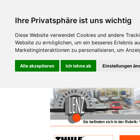
Ihre Privatsphäre ist uns wichtig
Diese Website verwendet Cookies und andere Tracki
Website zu ermöglichen
,
um ein besseres Erlebnis au
Marketinginteraktionen zu personalisieren
,
um Anzeig
Alle akzeptieren
Ich lehne ab
Einstellungen än
Sie befinden sich in der Rubrik:
V