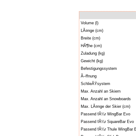
Volume (l)
LÃ¤nge (cm)
Breite (cm)
HÃ¶he (cm)
Zuladung (kg)
Gewicht (kg)
Befestigungssystem
Ã–ffnung
SchlieÃŸsystem
Max. Anzahl an Skiern
Max. Anzahl an Snowboards
Max. LÃ¤nge der Skier (cm)
Passend fÃ¼r WingBar Evo
Passend fÃ¼r SquareBar Evo
Passend fÃ¼r Thule WingBar 