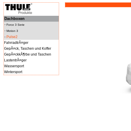
Dachboxen
-
Force 3 Serie
-
Motion 3
-
Pulse2
FahrradtrÃ¤ger
GepÃ¤ck, Taschen und Koffer
GepÃ¤ckkÃ¶rbe und Taschen
LastentrÃ¤ger
Wassersport
Wintersport