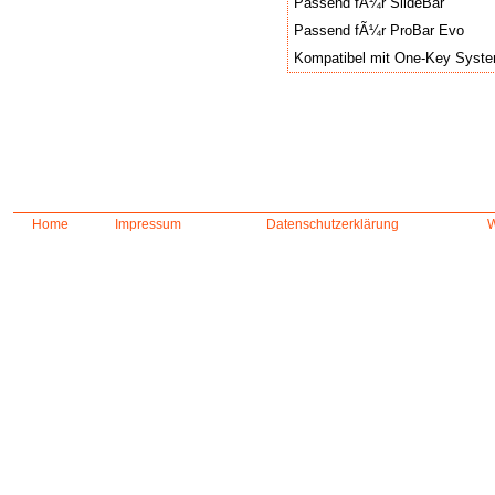
Passend fÃ¼r SlideBar
Passend fÃ¼r ProBar Evo
Kompatibel mit One-Key Syst
Home
Impressum
Datenschutzerklärung
W