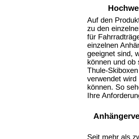
Hochwer
Auf den Produkts
zu den einzeln
für Fahrradträg
einzelnen Anhän
geeignet sind, w
können und ob s
Thule-Skiboxen
verwendet wird
können. So sehe
Ihre Anforderu
Anhängerver
Seit mehr als z