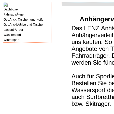
Dachboxen
FahrradtrÃ¤ger
Anhängerve
GepÃ¤ck, Taschen und Koffer
GepÃ¤ckkÃ¶rbe und Taschen
Das LENZ Anhäng
LastentrÃ¤ger
Anhängerverleih
Wassersport
Wintersport
uns kaufen. So 
Angebote von T
Fahrradträger,
werden Sie fünd
Auch für Sportl
Bestellen Sie b
Wassersport di
auch Surfbrettha
bzw. Skiträger.