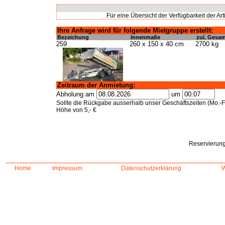
Für eine Übersicht der Verfügbarkeit der Art
Ihre Anfrage wird für folgende Mietgruppe erstellt:
Bezeichung
Innenmaße
zul. Gesa
259
260 x 150 x 40 cm
2700 kg
Zeitraum der Anmietung:
Abholung am
um
Sollte die Rückgabe ausserhalb unser Geschäftszeiten (Mo.-Fr
Höhe von 5,- €
Reservierung
Home
Impressum
Datenschutzerklärung
W