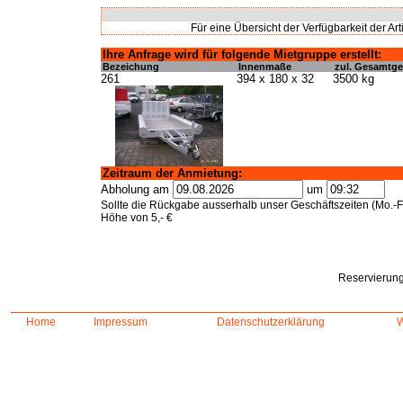
Für eine Übersicht der Verfügbarkeit der Art
Ihre Anfrage wird für folgende Mietgruppe erstellt:
Bezeichung
Innenmaße
zul. Gesamtge
261
394 x 180 x 32
3500 kg
Zeitraum der Anmietung:
Abholung am
um
Sollte die Rückgabe ausserhalb unser Geschäftszeiten (Mo.-Fr
Höhe von 5,- €
Reservierung
Home
Impressum
Datenschutzerklärung
W