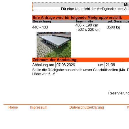
Mi
Für eine Übersicht der Verfügbarkeit der Art
Ihre Anfrage wird für folgende Mietgruppe erstellt:
Bezeichung
Innenmaße
zul. Gesamtg
406 x 198 cm
440 - 480
3500 kg
- 502 x 220 cm
Zeitraum der Anmietung:
Abholung am
um
Sollte die Rückgabe ausserhalb unser Geschäftszeiten (Mo.-Fr
Höhe von 5,- €
Reservierung
Home
Impressum
Datenschutzerklärung
W