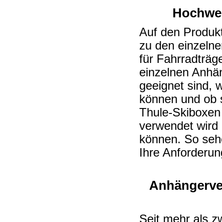
Hochwer
Auf den Produkts
zu den einzeln
für Fahrradträg
einzelnen Anhän
geeignet sind, w
können und ob s
Thule-Skiboxen
verwendet wird
können. So sehe
Ihre Anforderu
Anhängerver
Seit mehr als z