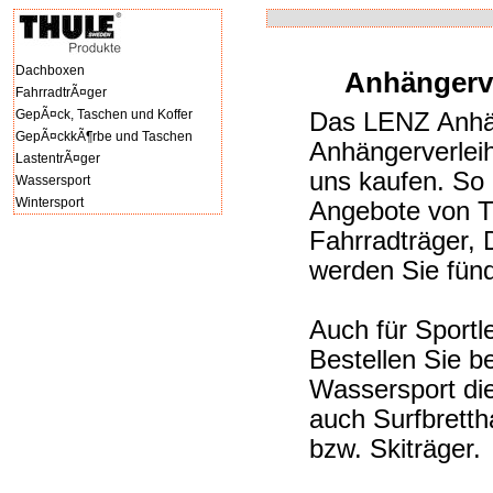
Dachboxen
Anhängerve
FahrradtrÃ¤ger
GepÃ¤ck, Taschen und Koffer
Das LENZ Anhäng
GepÃ¤ckkÃ¶rbe und Taschen
Anhängerverleih
LastentrÃ¤ger
uns kaufen. So 
Wassersport
Wintersport
Angebote von T
Fahrradträger,
werden Sie fünd
Auch für Sportl
Bestellen Sie b
Wassersport di
auch Surfbrettha
bzw. Skiträger.