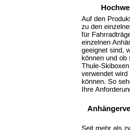
Hochwer
Auf den Produkts
zu den einzeln
für Fahrradträg
einzelnen Anhän
geeignet sind, w
können und ob s
Thule-Skiboxen
verwendet wird
können. So sehe
Ihre Anforderu
Anhängerver
Seit mehr als z