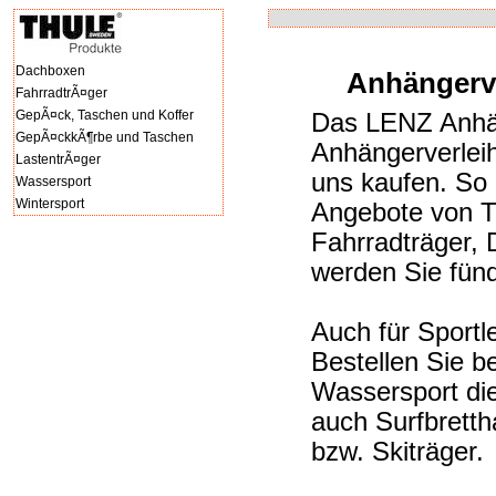
Dachboxen
Anhängerve
FahrradtrÃ¤ger
GepÃ¤ck, Taschen und Koffer
Das LENZ Anhäng
GepÃ¤ckkÃ¶rbe und Taschen
Anhängerverleih
LastentrÃ¤ger
uns kaufen. So 
Wassersport
Wintersport
Angebote von T
Fahrradträger,
werden Sie fünd
Auch für Sportl
Bestellen Sie b
Wassersport di
auch Surfbrettha
bzw. Skiträger.